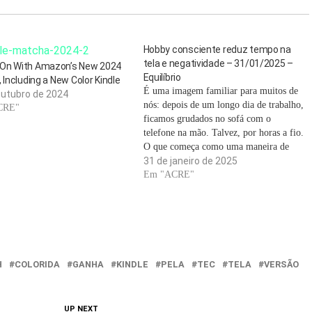
Hobby consciente reduz tempo na
tela e negatividade – 31/01/2025 –
On With Amazon’s New 2024
Equilíbrio
, Including a New Color Kindle
É uma imagem familiar para muitos de
outubro de 2024
nós: depois de um longo dia de trabalho,
CRE"
ficamos grudados no sofá com o
telefone na mão. Talvez, por horas a fio.
O que começa como uma maneira de
relaxar a mente ou ficar por dentro das
31 de janeiro de 2025
notícias, rapidamente se transforma em
Em "ACRE"
horas…
H
COLORIDA
GANHA
KINDLE
PELA
TEC
TELA
VERSÃO
UP NEXT