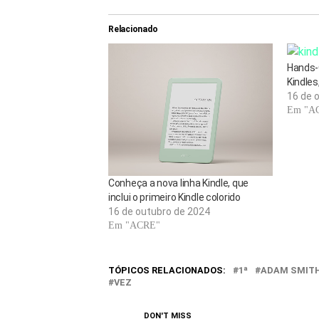
Relacionado
Hands-
Kindles
16 de 
Em "A
Conheça a nova linha Kindle, que
inclui o primeiro Kindle colorido
16 de outubro de 2024
Em "ACRE"
TÓPICOS RELACIONADOS:
1ª
ADAM SMIT
VEZ
DON'T MISS