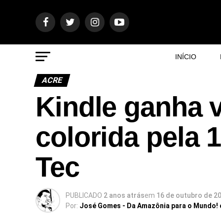
INÍCIO
ACRE
Kindle ganha 
colorida pela 1
Tec
PUBLICADO
2 anos atrás
em
16 de outubro de 2
Por:
José Gomes - Da Amazônia para o Mundo!