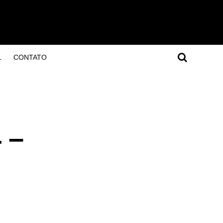
L
CONTATO
 –