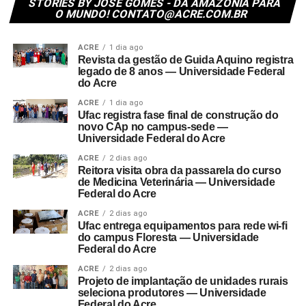
STORIES BY JOSÉ GOMES - DA AMAZÔNIA PARA
O MUNDO! CONTATO@ACRE.COM.BR
ACRE
1 dia ago
Revista da gestão de Guida Aquino registra
legado de 8 anos — Universidade Federal
do Acre
ACRE
1 dia ago
Ufac registra fase final de construção do
novo CAp no campus-sede —
Universidade Federal do Acre
ACRE
2 dias ago
Reitora visita obra da passarela do curso
de Medicina Veterinária — Universidade
Federal do Acre
ACRE
2 dias ago
Ufac entrega equipamentos para rede wi-fi
do campus Floresta — Universidade
Federal do Acre
ACRE
2 dias ago
Projeto de implantação de unidades rurais
seleciona produtores — Universidade
Federal do Acre