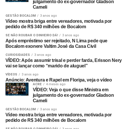
julgamento do ex-governador Gladson
Cameli
GESTÃO BOCALOM
3 anos ago
Vídeo mostra briga entre vereadores, motivada por
pedido de R$ 340 milhões de Bocalom
SE NÃO ROUBAR O DINHEIRO DÁ!
3 anos ago
Após empréstimo ser rejeitado, N Lima pede que
Bocalom exonere Valtim José da Casa Civil
CURIOSIDADES
3 anos ago
VÍDEO: Após assumir trisal e perder farda, Erisson Nery
vai se lançar como “marido de aluguel”
VÍDEOS
3 anos ago
Anúncio: Aventura e Rapel em Floripa, veja o vídeo
ACRE
4 meses ago
VÍDEO: Veja o que disse Ministra em
julgamento do ex-governador Gladson
Cameli
GESTÃO BOCALOM
3 anos ago
Vídeo mostra briga entre vereadores, motivada por
pedido de R$ 340 milhões de Bocalom
SE NÃO ROUBAR O DINHEIRO DÁ!
3 anos ago