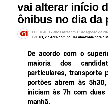
vai alterar início
ônibus no dia da 
PUBLICADO
2 anos atrás
em
15 de agosto de 20
Por:
G1, via Acre.com.br - Da Amazônia para o 
De acordo com o superin
maioria dos candidat
particulares, transporte 
portões abrem às 5h30,
iniciam às 7h com duas 
manhã.