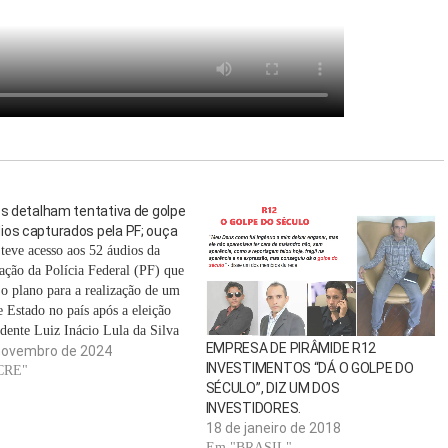
es detalham tentativa de golpe
ios capturados pela PF; ouça
eve acesso aos 52 áudios da
gação da Polícia Federal (PF) que
 o plano para a realização de um
e Estado no país após a eleição
idente Luiz Inácio Lula da Silva
EMPRESA DE PIRÂMIDE R12
 2022.As gravações revelam
novembro de 2024
INVESTIMENTOS “DÁ O GOLPE DO
as entre Mauro Cid, tenente-
CRE"
SÉCULO”, DIZ UM DOS
 e ex-ajudante de…
INVESTIDORES.
18 de janeiro de 2018
Em "BRASIL"