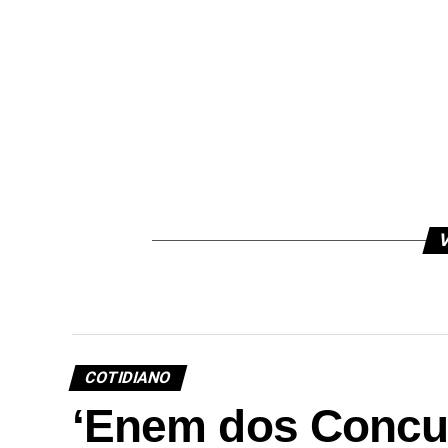
V
COTIDIANO
‘Enem dos Concu