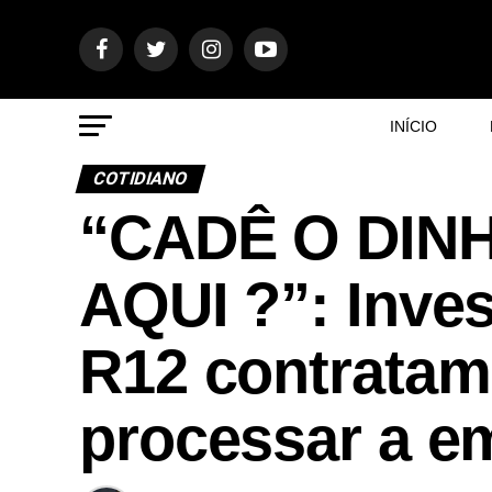
INÍCIO
COTIDIANO
“CADÊ O DIN
AQUI ?”: Inve
R12 contratam
processar a e