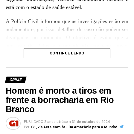
está com o estado de saúde estável.
A Polícia Civil informou que as investigações estão em
andamento e, por isso, detalhes do caso não podem ser
divulgados no momento. O objetivo é evitar que a
apuração dos fatos seja prejudicada, enquanto novos
desdobramentos são esperados nas próximas horas para
CONTINUE LENDO
esclarecer as motivações do crime.
CRIME
Homem é morto a tiros em
frente a borracharia em Rio
Branco
PUBLICADO
2 anos atrás
em
31 de outubro de 2024
Por:
G1, via Acre.com.br - Da Amazônia para o Mundo!