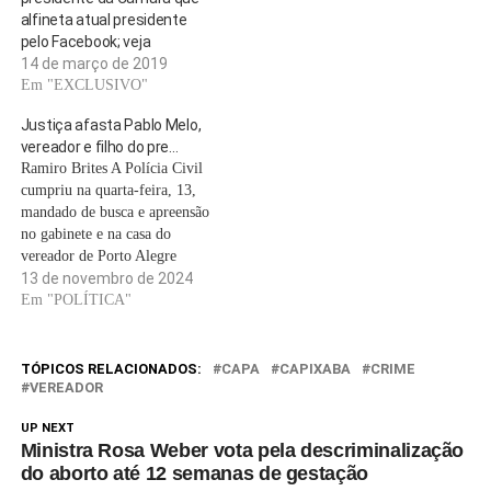
pedida à Justiça pela Polícia
alfineta atual presidente
Civil do Rio Grande do Sul…
pelo Facebook; veja
14 de março de 2019
Em "EXCLUSIVO"
Justiça afasta Pablo Melo,
vereador e filho do pre…
Ramiro Brites A Polícia Civil
cumpriu na quarta-feira, 13,
mandado de busca e apreensão
no gabinete e na casa do
vereador de Porto Alegre
Pablo Melo (MDB), afastado
13 de novembro de 2024
de suas funções legislativas
Em "POLÍTICA"
por 180 dias por decisão
judicial da 1ª Vara Estadual de
Processo de Julgamento dos
TÓPICOS RELACIONADOS:
CAPA
CAPIXABA
CRIME
Crimes de Organização…
VEREADOR
UP NEXT
Ministra Rosa Weber vota pela descriminalização
do aborto até 12 semanas de gestação