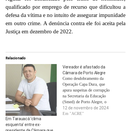
qualificado por emprego de recurso que dificultou a
defesa da vítima e no intuito de assegurar impunidade
em outro crime. A denúncia contra ele foi aceita pela
Justiça em dezembro de 2022.
Relacionado
Vereador é afastado da
Câmara de Porto Alegre
Como desdobramento da
Operação Capa Dura, que
apura suspeitas de corrupção
na Secretaria da Educação
(Smed) de Porto Alegre, o
vereador em exercício Pablo
12 de novembro de 2024
Melo (MDB) foi afastado pelo
Em "ACRE"
Em Tarauacá ‘clima
prazo de 180 dias. A suspensão
esquenta’ entre ex-
das funções parlamentares foi
presidente da Câmara que