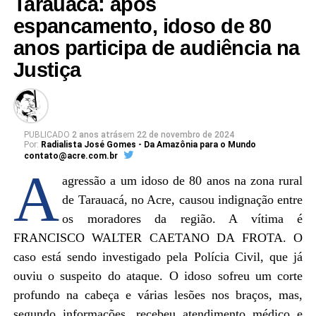
Tarauacá: após
espancamento, idoso de 80
anos participa de audiência na
Justiça
PUBLICADO
2 anos atrás
em
22 de novembro de 2024
Por:
Radialista José Gomes - Da Amazônia para o Mundo
contato@acre.com.br
A
agressão a um idoso de 80 anos na zona rural
de Tarauacá, no Acre, causou indignação entre
os moradores da região. A vítima é
FRANCISCO WALTER CAETANO DA FROTA. O
caso está sendo investigado pela Polícia Civil, que já
ouviu o suspeito do ataque. O idoso sofreu um corte
profundo na cabeça e várias lesões nos braços, mas,
segundo informações, recebeu atendimento médico e