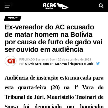
CRIME
Ex-vereador do AC acusado
de matar homem na Bolívia
por causa de furto de gado vai
ser ouvido em audiência
PUBLICADO
3 anos atrás
em
20 de setembro de 2023
Por:
G1, via Acre.com.br - Da Amazônia para o Mundo!
Audiência de instrução está marcada para
esta quarta-feira (20) na 1ª Vara do
Tribunal do Júri. Mauristelio Tessinari de
Sousa foi denunciado por homicídio