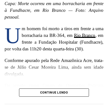
Capa: Morte ocorreu em uma borracharia em frente
à Fundhacre, em Rio Branco — Foto: Arquivo
pessoal.
U
m homem foi morto a tiros em frente a uma
borracharia na BR-364, em
Rio Branco
, em
frente a Fundação Hospitalar (Fundhacre),
por volta das 11h20 desta quarta-feira (30).
Conforme apurado pela Rede Amazônica Acre, trata-
se de Júlio Cesar Moreira Lima, ainda sem idade
divulgada.
De acordo como Centro de Operações Policiais
O episódio gerou revolta na comunidade, que exige
Militares (Copom), dois homens em uma motocicleta
CONTINUE LENDO
respostas e justiça para o idoso. A violência contra
pararam na frente do estabelecimento, e um deles
pessoas da terceira idade, especialmente em áreas mais
alvejou a vítima.