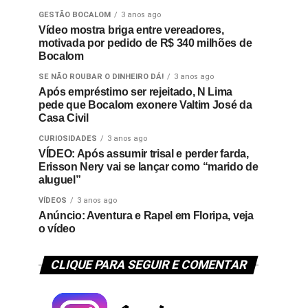
GESTÃO BOCALOM
3 anos ago
Vídeo mostra briga entre vereadores,
motivada por pedido de R$ 340 milhões de
Bocalom
SE NÃO ROUBAR O DINHEIRO DÁ!
3 anos ago
Após empréstimo ser rejeitado, N Lima
pede que Bocalom exonere Valtim José da
Casa Civil
CURIOSIDADES
3 anos ago
VÍDEO: Após assumir trisal e perder farda,
Erisson Nery vai se lançar como “marido de
aluguel”
VÍDEOS
3 anos ago
Anúncio: Aventura e Rapel em Floripa, veja
o vídeo
CLIQUE PARA SEGUIR E COMENTAR