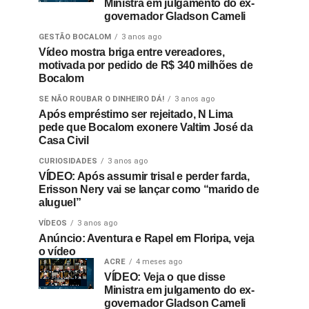
Ministra em julgamento do ex-
governador Gladson Cameli
GESTÃO BOCALOM
3 anos ago
Vídeo mostra briga entre vereadores,
motivada por pedido de R$ 340 milhões de
Bocalom
SE NÃO ROUBAR O DINHEIRO DÁ!
3 anos ago
Após empréstimo ser rejeitado, N Lima
pede que Bocalom exonere Valtim José da
Casa Civil
CURIOSIDADES
3 anos ago
VÍDEO: Após assumir trisal e perder farda,
Erisson Nery vai se lançar como “marido de
aluguel”
VÍDEOS
3 anos ago
Anúncio: Aventura e Rapel em Floripa, veja
o vídeo
ACRE
4 meses ago
VÍDEO: Veja o que disse
Ministra em julgamento do ex-
governador Gladson Cameli