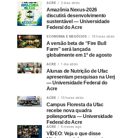
ACRE
3 dias atrás
Amazônia Nexus-2026
discutirá desenvolvimento
sustentável — Universidade
Federal do Acre
ECONOMIA E NEGÓCIOS
18 horas atrás
A versão beta de “Fire Bull
Farm” será lançada
globalmente em 1º de agosto
ACRE
1 dia atrás
Alunas de Nutrição de Ufac
apresentam pesquisas na Uerj
— Universidade Federal do
Acre
ACRE
10 horas atrás
Campus Floresta da Ufac
recebe nova quadra
poliesportiva — Universidade
Federal do Acre
ACRE
4 meses ago
VÍDEO: Veja o que disse