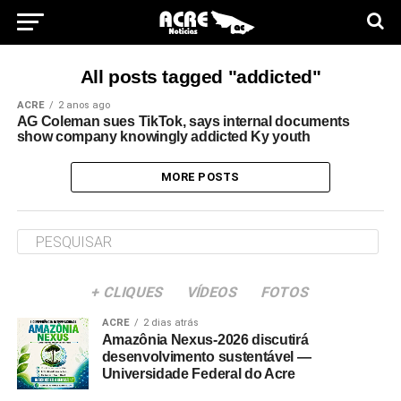
All posts tagged "addicted"
ACRE
2 anos ago
AG Coleman sues TikTok, says internal documents
show company knowingly addicted Ky youth
MORE POSTS
+ CLIQUES
VÍDEOS
FOTOS
ACRE
2 dias atrás
Amazônia Nexus-2026 discutirá
desenvolvimento sustentável —
Universidade Federal do Acre