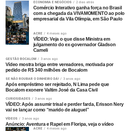
ECONOMIA E NEGÓCIOS
2 dias atrás
Comércio Interativo ganha força no Brasil
com a chegada da VIVAMOMENTO ao polo
empresarial da Vila Olímpia, em São Paulo
ACRE
4 meses ago
VÍDEO: Veja o que disse Ministra em
julgamento do ex-governador Gladson
Cameli
GESTÃO BOCALOM
3 anos ago
Vídeo mostra briga entre vereadores, motivada por
pedido de R$ 340 milhões de Bocalom
SE NÃO ROUBAR O DINHEIRO DÁ!
3 anos ago
Após empréstimo ser rejeitado, N Lima pede que
Bocalom exonere Valtim José da Casa Civil
CURIOSIDADES
3 anos ago
VÍDEO: Após assumir trisal e perder farda, Erisson Nery
vai se lançar como “marido de aluguel”
VÍDEOS
3 anos ago
Anúncio: Aventura e Rapel em Floripa, veja o vídeo
ACRE
4 meses ago