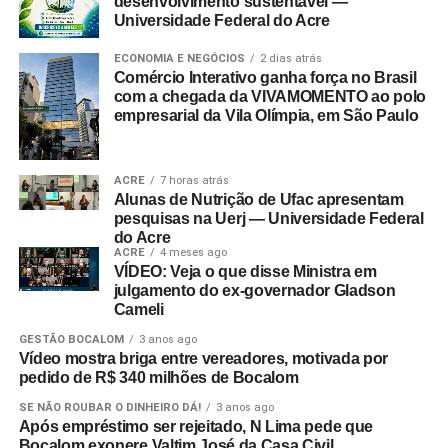
desenvolvimento sustentável —
Universidade Federal do Acre
ECONOMIA E NEGÓCIOS
2 dias atrás
Comércio Interativo ganha força no Brasil
com a chegada da VIVAMOMENTO ao polo
empresarial da Vila Olímpia, em São Paulo
ACRE
7 horas atrás
Alunas de Nutrição de Ufac apresentam
pesquisas na Uerj — Universidade Federal
do Acre
ACRE
4 meses ago
VÍDEO: Veja o que disse Ministra em
julgamento do ex-governador Gladson
Cameli
GESTÃO BOCALOM
3 anos ago
Vídeo mostra briga entre vereadores, motivada por
pedido de R$ 340 milhões de Bocalom
SE NÃO ROUBAR O DINHEIRO DÁ!
3 anos ago
Após empréstimo ser rejeitado, N Lima pede que
Bocalom exonere Valtim José da Casa Civil