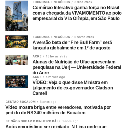
ECONOMIA E NEGÓCIOS
3 dias atrás
Comércio Interativo ganha força no Brasil
com a chegada da VIVAMOMENTO ao polo
empresarial da Vila Olímpia, em São Paulo
ECONOMIA E NEGÓCIOS
6 horas atrás
A versão beta de “Fire Bull Farm” será
lançada globalmente em 1º de agosto
ACRE
15 horas atrás
Alunas de Nutrição de Ufac apresentam
pesquisas na Uerj — Universidade Federal
do Acre
ACRE
4 meses ago
VÍDEO: Veja o que disse Ministra em
julgamento do ex-governador Gladson
Cameli
GESTÃO BOCALOM
3 anos ago
Vídeo mostra briga entre vereadores, motivada por
pedido de R$ 340 milhões de Bocalom
SE NÃO ROUBAR O DINHEIRO DÁ!
3 anos ago
Após empréstimo ser rejeitado, N Lima pede que