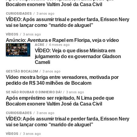
Bocalom exonere Valtim José da Casa Civil
CURIOSIDADES
3 anos ago
VÍDEO: Após assumir trisal e perder farda, Erisson Nery
vai se lançar como “marido de aluguel”
VÍDEOS
3 anos ago
Anúncio: Aventura e Rapel em Floripa, veja o vídeo
ACRE
4 meses ago
VÍDEO: Veja o que disse Ministra em
julgamento do ex-governador Gladson
Cameli
GESTÃO BOCALOM
3 anos ago
Vídeo mostra briga entre vereadores, motivada por
pedido de R$ 340 milhões de Bocalom
SE NÃO ROUBAR O DINHEIRO DÁ!
3 anos ago
Após empréstimo ser rejeitado, N Lima pede que
Bocalom exonere Valtim José da Casa Civil
CURIOSIDADES
3 anos ago
VÍDEO: Após assumir trisal e perder farda, Erisson Nery
vai se lançar como “marido de aluguel”
VÍDEOS
3 anos ago