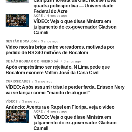
Campus Floresta da Ufac recebe nova
quadra poliesportiva — Universidade
Federal do Acre
ACRE
4 meses ago
VÍDEO: Veja o que disse Ministra em
julgamento do ex-governador Gladson
Cameli
GESTÃO BOCALOM
3 anos ago
Vídeo mostra briga entre vereadores, motivada por
pedido de R$ 340 milhões de Bocalom
SE NÃO ROUBAR O DINHEIRO DÁ!
3 anos ago
Após empréstimo ser rejeitado, N Lima pede que
Bocalom exonere Valtim José da Casa Civil
CURIOSIDADES
3 anos ago
VÍDEO: Após assumir trisal e perder farda, Erisson Nery
vai se lançar como “marido de aluguel”
VÍDEOS
3 anos ago
Anúncio: Aventura e Rapel em Floripa, veja o vídeo
ACRE
4 meses ago
VÍDEO: Veja o que disse Ministra em
julgamento do ex-governador Gladson
Cameli