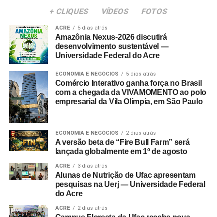
+ CLIQUES
VÍDEOS
FOTOS
ACRE
5 dias atrás
Amazônia Nexus-2026 discutirá
desenvolvimento sustentável —
Universidade Federal do Acre
ECONOMIA E NEGÓCIOS
5 dias atrás
Comércio Interativo ganha força no Brasil
com a chegada da VIVAMOMENTO ao polo
empresarial da Vila Olímpia, em São Paulo
ECONOMIA E NEGÓCIOS
2 dias atrás
A versão beta de “Fire Bull Farm” será
lançada globalmente em 1º de agosto
ACRE
3 dias atrás
Alunas de Nutrição de Ufac apresentam
pesquisas na Uerj — Universidade Federal
do Acre
ACRE
2 dias atrás