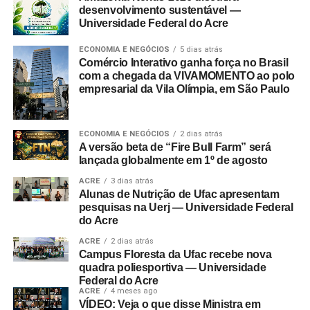
desenvolvimento sustentável —
Universidade Federal do Acre
ECONOMIA E NEGÓCIOS
5 dias atrás
Comércio Interativo ganha força no Brasil
com a chegada da VIVAMOMENTO ao polo
empresarial da Vila Olímpia, em São Paulo
ECONOMIA E NEGÓCIOS
2 dias atrás
A versão beta de “Fire Bull Farm” será
lançada globalmente em 1º de agosto
ACRE
3 dias atrás
Alunas de Nutrição de Ufac apresentam
pesquisas na Uerj — Universidade Federal
do Acre
ACRE
2 dias atrás
Campus Floresta da Ufac recebe nova
quadra poliesportiva — Universidade
Federal do Acre
ACRE
4 meses ago
VÍDEO: Veja o que disse Ministra em