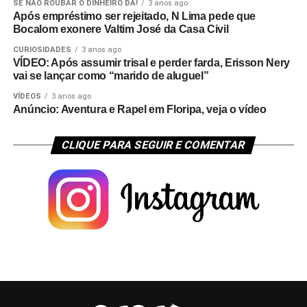
SE NÃO ROUBAR O DINHEIRO DÁ!
3 anos ago
Após empréstimo ser rejeitado, N Lima pede que
Bocalom exonere Valtim José da Casa Civil
CURIOSIDADES
3 anos ago
VÍDEO: Após assumir trisal e perder farda, Erisson Nery
vai se lançar como “marido de aluguel”
VÍDEOS
3 anos ago
Anúncio: Aventura e Rapel em Floripa, veja o vídeo
CLIQUE PARA SEGUIR E COMENTAR