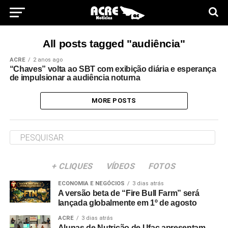
All posts tagged "audiência"
ACRE
2 anos ago
“Chaves” volta ao SBT com exibição diária e esperança
de impulsionar a audiência noturna
MORE POSTS
+ CLIQUES
VÍDEOS
FOTOS
ECONOMIA E NEGÓCIOS
3 dias atrás
A versão beta de “Fire Bull Farm” será
lançada globalmente em 1º de agosto
ACRE
3 dias atrás
Alunas de Nutrição de Ufac apresentam