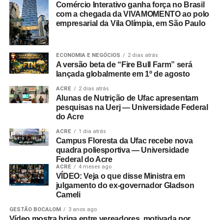
Comércio Interativo ganha força no Brasil
com a chegada da VIVAMOMENTO ao polo
empresarial da Vila Olímpia, em São Paulo
ECONOMIA E NEGÓCIOS
2 dias atrás
A versão beta de “Fire Bull Farm” será
lançada globalmente em 1º de agosto
ACRE
2 dias atrás
Alunas de Nutrição de Ufac apresentam
pesquisas na Uerj — Universidade Federal
do Acre
ACRE
1 dia atrás
Campus Floresta da Ufac recebe nova
quadra poliesportiva — Universidade
Federal do Acre
ACRE
4 meses ago
VÍDEO: Veja o que disse Ministra em
julgamento do ex-governador Gladson
Cameli
GESTÃO BOCALOM
3 anos ago
Vídeo mostra briga entre vereadores, motivada por