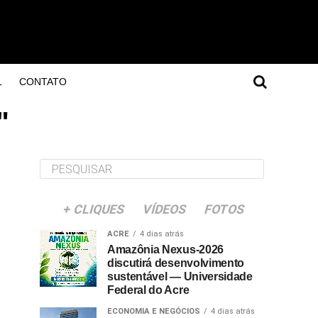
L
CONTATO
"
+ CLIQUES
VÍDEOS
FOTOS
ACRE
4 dias atrás
Amazônia Nexus-2026
discutirá desenvolvimento
sustentável — Universidade
Federal do Acre
ECONOMIA E NEGÓCIOS
4 dias atrás