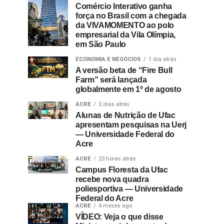
Comércio Interativo ganha
força no Brasil com a chegada
da VIVAMOMENTO ao polo
empresarial da Vila Olímpia,
em São Paulo
ECONOMIA E NEGÓCIOS
1 dia atrás
A versão beta de “Fire Bull
Farm” será lançada
globalmente em 1º de agosto
ACRE
2 dias atrás
Alunas de Nutrição de Ufac
apresentam pesquisas na Uerj
— Universidade Federal do
Acre
ACRE
23 horas atrás
Campus Floresta da Ufac
recebe nova quadra
poliesportiva — Universidade
Federal do Acre
ACRE
4 meses ago
VÍDEO: Veja o que disse