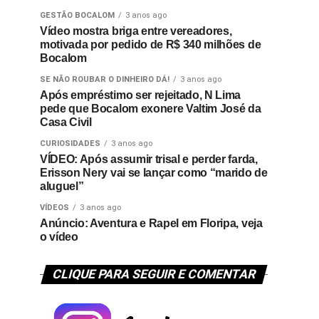
GESTÃO BOCALOM
3 anos ago
Vídeo mostra briga entre vereadores,
motivada por pedido de R$ 340 milhões de
Bocalom
SE NÃO ROUBAR O DINHEIRO DÁ!
3 anos ago
Após empréstimo ser rejeitado, N Lima
pede que Bocalom exonere Valtim José da
Casa Civil
CURIOSIDADES
3 anos ago
VÍDEO: Após assumir trisal e perder farda,
Erisson Nery vai se lançar como “marido de
aluguel”
VÍDEOS
3 anos ago
Anúncio: Aventura e Rapel em Floripa, veja
o vídeo
CLIQUE PARA SEGUIR E COMENTAR