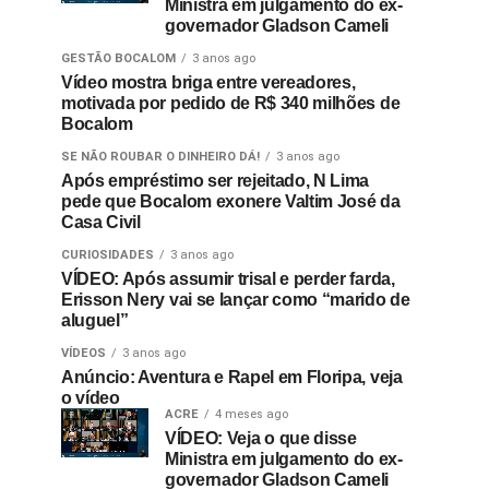
Ministra em julgamento do ex-
governador Gladson Cameli
GESTÃO BOCALOM
3 anos ago
Vídeo mostra briga entre vereadores,
motivada por pedido de R$ 340 milhões de
Bocalom
SE NÃO ROUBAR O DINHEIRO DÁ!
3 anos ago
Após empréstimo ser rejeitado, N Lima
pede que Bocalom exonere Valtim José da
Casa Civil
CURIOSIDADES
3 anos ago
VÍDEO: Após assumir trisal e perder farda,
Erisson Nery vai se lançar como “marido de
aluguel”
VÍDEOS
3 anos ago
Anúncio: Aventura e Rapel em Floripa, veja
o vídeo
ACRE
4 meses ago
VÍDEO: Veja o que disse
Ministra em julgamento do ex-
governador Gladson Cameli