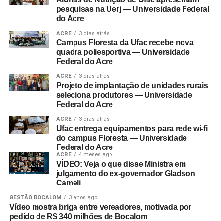
pesquisas na Uerj — Universidade Federal
do Acre
ACRE
3 dias atrás
Campus Floresta da Ufac recebe nova
quadra poliesportiva — Universidade
Federal do Acre
ACRE
3 dias atrás
Projeto de implantação de unidades rurais
seleciona produtores — Universidade
Federal do Acre
ACRE
3 dias atrás
Ufac entrega equipamentos para rede wi-fi
do campus Floresta — Universidade
Federal do Acre
ACRE
4 meses ago
VÍDEO: Veja o que disse Ministra em
julgamento do ex-governador Gladson
Cameli
GESTÃO BOCALOM
3 anos ago
Vídeo mostra briga entre vereadores, motivada por
pedido de R$ 340 milhões de Bocalom