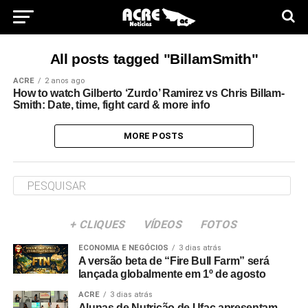
All posts tagged "BillamSmith"
ACRE
2 anos ago
How to watch Gilberto ‘Zurdo’ Ramirez vs Chris Billam-
Smith: Date, time, fight card & more info
MORE POSTS
+ CLIQUES
VÍDEOS
FOTOS
ECONOMIA E NEGÓCIOS
3 dias atrás
A versão beta de “Fire Bull Farm” será
lançada globalmente em 1º de agosto
ACRE
3 dias atrás
Alunas de Nutrição de Ufac apresentam