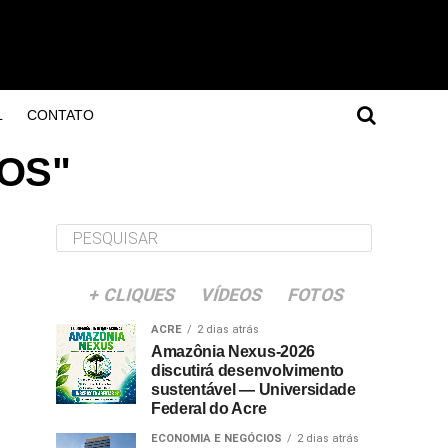
L
CONTATO
ROS"
+ CLIQUES
VÍDEOS
FOTOS
ACRE
2 dias atrás
Amazônia Nexus-2026
discutirá desenvolvimento
sustentável — Universidade
Federal do Acre
ECONOMIA E NEGÓCIOS
2 dias atrás