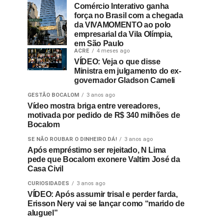
Comércio Interativo ganha
força no Brasil com a chegada
da VIVAMOMENTO ao polo
empresarial da Vila Olímpia,
em São Paulo
ACRE
4 meses ago
VÍDEO: Veja o que disse
Ministra em julgamento do ex-
governador Gladson Cameli
GESTÃO BOCALOM
3 anos ago
Vídeo mostra briga entre vereadores,
motivada por pedido de R$ 340 milhões de
Bocalom
SE NÃO ROUBAR O DINHEIRO DÁ!
3 anos ago
Após empréstimo ser rejeitado, N Lima
pede que Bocalom exonere Valtim José da
Casa Civil
CURIOSIDADES
3 anos ago
VÍDEO: Após assumir trisal e perder farda,
Erisson Nery vai se lançar como “marido de
aluguel”