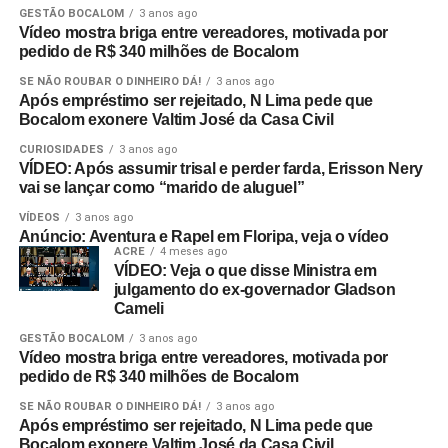
GESTÃO BOCALOM
3 anos ago
Vídeo mostra briga entre vereadores, motivada por
pedido de R$ 340 milhões de Bocalom
SE NÃO ROUBAR O DINHEIRO DÁ!
3 anos ago
Após empréstimo ser rejeitado, N Lima pede que
Bocalom exonere Valtim José da Casa Civil
CURIOSIDADES
3 anos ago
VÍDEO: Após assumir trisal e perder farda, Erisson Nery
vai se lançar como “marido de aluguel”
VÍDEOS
3 anos ago
Anúncio: Aventura e Rapel em Floripa, veja o vídeo
ACRE
4 meses ago
VÍDEO: Veja o que disse Ministra em
julgamento do ex-governador Gladson
Cameli
GESTÃO BOCALOM
3 anos ago
Vídeo mostra briga entre vereadores, motivada por
pedido de R$ 340 milhões de Bocalom
SE NÃO ROUBAR O DINHEIRO DÁ!
3 anos ago
Após empréstimo ser rejeitado, N Lima pede que
Bocalom exonere Valtim José da Casa Civil