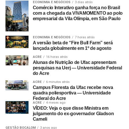
ECONOMIA E NEGÓCIOS
3 dias atrás
Comércio Interativo ganha força no Brasil
com a chegada da VIVAMOMENTO ao polo
empresarial da Vila Olímpia, em São Paulo
ECONOMIA E NEGÓCIOS
7 horas atrás
A versão beta de “Fire Bull Farm” será
lançada globalmente em 1º de agosto
ACRE
16 horas atrás
Alunas de Nutrição de Ufac apresentam
pesquisas na Uerj — Universidade Federal
do Acre
ACRE
6 minutos atrás
Campus Floresta da Ufac recebe nova
quadra poliesportiva — Universidade
Federal do Acre
ACRE
4 meses ago
VÍDEO: Veja o que disse Ministra em
julgamento do ex-governador Gladson
Cameli
GESTÃO BOCALOM
3 anos ago