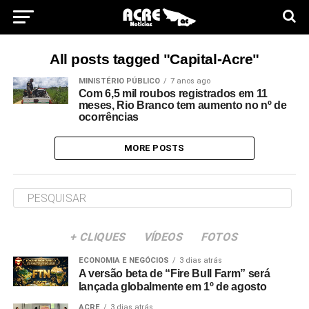
All posts tagged "Capital-Acre"
MINISTÉRIO PÚBLICO
7 anos ago
Com 6,5 mil roubos registrados em 11
meses, Rio Branco tem aumento no nº de
ocorrências
MORE POSTS
+ CLIQUES
VÍDEOS
FOTOS
ECONOMIA E NEGÓCIOS
3 dias atrás
A versão beta de “Fire Bull Farm” será
lançada globalmente em 1º de agosto
ACRE
3 dias atrás