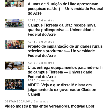
Alunas de Nutrição de Ufac apresentam
pesquisas na Uerj — Universidade Federal
do Acre
ACRE
3 dias atrás
Campus Floresta da Ufac recebe nova
quadra poliesportiva — Universidade
Federal do Acre
ACRE
3 dias atrás
Projeto de implantação de unidades rurais
seleciona produtores — Universidade
Federal do Acre
ACRE
3 dias atrás
Ufac entrega equipamentos para rede wi-fi
do campus Floresta — Universidade
Federal do Acre
ACRE
4 meses ago
VÍDEO: Veja o que disse Ministra em
julgamento do ex-governador Gladson
Cameli
GESTÃO BOCALOM
3 anos ago
Vídeo mostra briga entre vereadores, motivada por