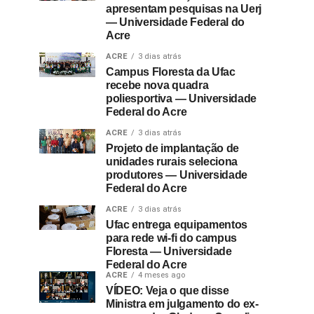
apresentam pesquisas na Uerj
— Universidade Federal do
Acre
ACRE
3 dias atrás
Campus Floresta da Ufac
recebe nova quadra
poliesportiva — Universidade
Federal do Acre
ACRE
3 dias atrás
Projeto de implantação de
unidades rurais seleciona
produtores — Universidade
Federal do Acre
ACRE
3 dias atrás
Ufac entrega equipamentos
para rede wi-fi do campus
Floresta — Universidade
Federal do Acre
ACRE
4 meses ago
VÍDEO: Veja o que disse
Ministra em julgamento do ex-