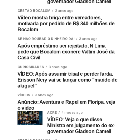
governador Gladson Cameli
GESTÃO BOCALOM
3 anos ago
Vídeo mostra briga entre vereadores,
motivada por pedido de R$ 340 milhões de
Bocalom
SE NÃO ROUBAR O DINHEIRO DÁ!
3 anos ago
Após empréstimo ser rejeitado, N Lima
pede que Bocalom exonere Valtim José da
Casa Civil
CURIOSIDADES
3 anos ago
VÍDEO: Após assumir trisal e perder farda,
Erisson Nery vai se lançar como “marido de
aluguel”
VÍDEOS
3 anos ago
Anúncio: Aventura e Rapel em Floripa, veja
o vídeo
ACRE
4 meses ago
VÍDEO: Veja o que disse
Ministra em julgamento do ex-
governador Gladson Cameli