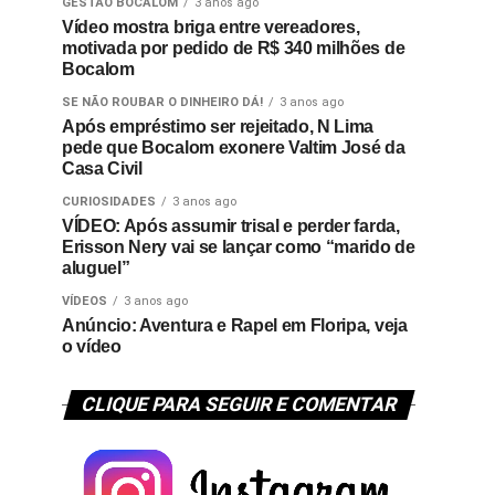
GESTÃO BOCALOM
3 anos ago
Vídeo mostra briga entre vereadores,
motivada por pedido de R$ 340 milhões de
Bocalom
SE NÃO ROUBAR O DINHEIRO DÁ!
3 anos ago
Após empréstimo ser rejeitado, N Lima
pede que Bocalom exonere Valtim José da
Casa Civil
CURIOSIDADES
3 anos ago
VÍDEO: Após assumir trisal e perder farda,
Erisson Nery vai se lançar como “marido de
aluguel”
VÍDEOS
3 anos ago
Anúncio: Aventura e Rapel em Floripa, veja
o vídeo
CLIQUE PARA SEGUIR E COMENTAR