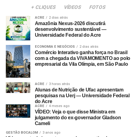
+ CLIQUES
VÍDEOS
FOTOS
ACRE
2 dias atrás
Amazônia Nexus-2026 discutirá
desenvolvimento sustentável —
Universidade Federal do Acre
ECONOMIA E NEGÓCIOS
2 dias atrás
Comércio Interativo ganha força no Brasil
com a chegada da VIVAMOMENTO ao polo
empresarial da Vila Olímpia, em São Paulo
ACRE
3 horas atrás
Alunas de Nutrição de Ufac apresentam
pesquisas na Uerj — Universidade Federal
do Acre
ACRE
4 meses ago
VÍDEO: Veja o que disse Ministra em
julgamento do ex-governador Gladson
Cameli
GESTÃO BOCALOM
3 anos ago