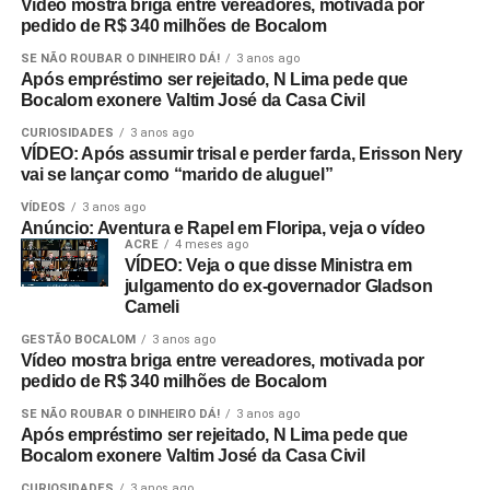
Vídeo mostra briga entre vereadores, motivada por
pedido de R$ 340 milhões de Bocalom
SE NÃO ROUBAR O DINHEIRO DÁ!
3 anos ago
Após empréstimo ser rejeitado, N Lima pede que
Bocalom exonere Valtim José da Casa Civil
CURIOSIDADES
3 anos ago
VÍDEO: Após assumir trisal e perder farda, Erisson Nery
vai se lançar como “marido de aluguel”
VÍDEOS
3 anos ago
Anúncio: Aventura e Rapel em Floripa, veja o vídeo
ACRE
4 meses ago
VÍDEO: Veja o que disse Ministra em
julgamento do ex-governador Gladson
Cameli
GESTÃO BOCALOM
3 anos ago
Vídeo mostra briga entre vereadores, motivada por
pedido de R$ 340 milhões de Bocalom
SE NÃO ROUBAR O DINHEIRO DÁ!
3 anos ago
Após empréstimo ser rejeitado, N Lima pede que
Bocalom exonere Valtim José da Casa Civil
CURIOSIDADES
3 anos ago