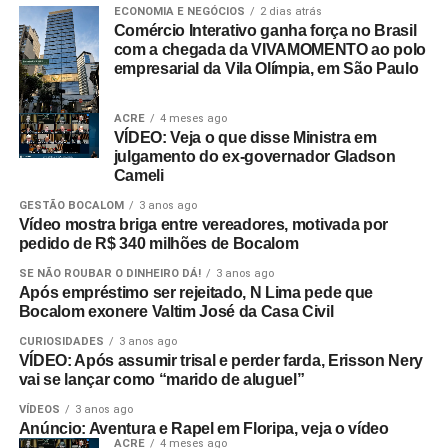
ECONOMIA E NEGÓCIOS
2 dias atrás
Comércio Interativo ganha força no Brasil
com a chegada da VIVAMOMENTO ao polo
empresarial da Vila Olímpia, em São Paulo
ACRE
4 meses ago
VÍDEO: Veja o que disse Ministra em
julgamento do ex-governador Gladson
Cameli
GESTÃO BOCALOM
3 anos ago
Vídeo mostra briga entre vereadores, motivada por
pedido de R$ 340 milhões de Bocalom
SE NÃO ROUBAR O DINHEIRO DÁ!
3 anos ago
Após empréstimo ser rejeitado, N Lima pede que
Bocalom exonere Valtim José da Casa Civil
CURIOSIDADES
3 anos ago
VÍDEO: Após assumir trisal e perder farda, Erisson Nery
vai se lançar como “marido de aluguel”
VÍDEOS
3 anos ago
Anúncio: Aventura e Rapel em Floripa, veja o vídeo
ACRE
4 meses ago