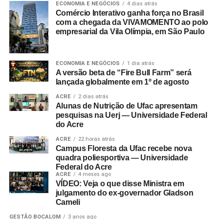
ECONOMIA E NEGÓCIOS
4 dias atrás
Comércio Interativo ganha força no Brasil
com a chegada da VIVAMOMENTO ao polo
empresarial da Vila Olímpia, em São Paulo
ECONOMIA E NEGÓCIOS
1 dia atrás
A versão beta de “Fire Bull Farm” será
lançada globalmente em 1º de agosto
ACRE
2 dias atrás
Alunas de Nutrição de Ufac apresentam
pesquisas na Uerj — Universidade Federal
do Acre
ACRE
22 horas atrás
Campus Floresta da Ufac recebe nova
quadra poliesportiva — Universidade
Federal do Acre
ACRE
4 meses ago
VÍDEO: Veja o que disse Ministra em
julgamento do ex-governador Gladson
Cameli
GESTÃO BOCALOM
3 anos ago