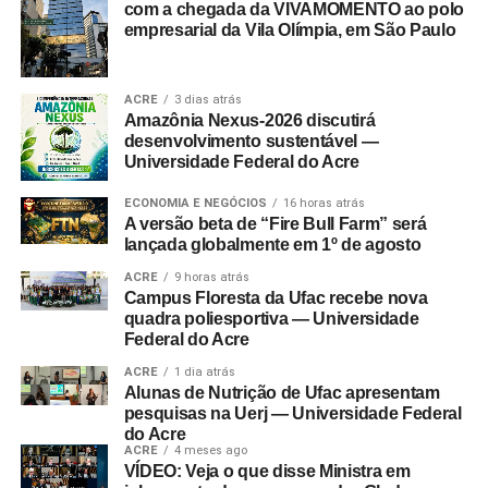
com a chegada da VIVAMOMENTO ao polo
empresarial da Vila Olímpia, em São Paulo
ACRE
3 dias atrás
Amazônia Nexus-2026 discutirá
desenvolvimento sustentável —
Universidade Federal do Acre
ECONOMIA E NEGÓCIOS
16 horas atrás
A versão beta de “Fire Bull Farm” será
lançada globalmente em 1º de agosto
ACRE
9 horas atrás
Campus Floresta da Ufac recebe nova
quadra poliesportiva — Universidade
Federal do Acre
ACRE
1 dia atrás
Alunas de Nutrição de Ufac apresentam
pesquisas na Uerj — Universidade Federal
do Acre
ACRE
4 meses ago
VÍDEO: Veja o que disse Ministra em