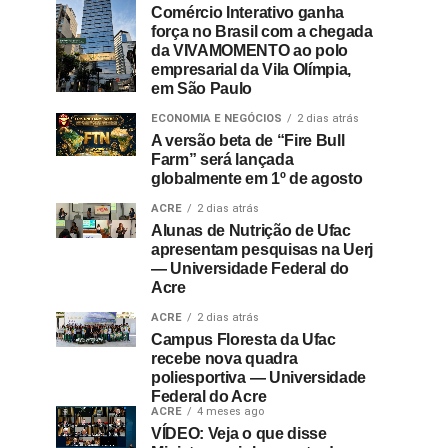
Comércio Interativo ganha
força no Brasil com a chegada
da VIVAMOMENTO ao polo
empresarial da Vila Olímpia,
em São Paulo
ECONOMIA E NEGÓCIOS
2 dias atrás
A versão beta de “Fire Bull
Farm” será lançada
globalmente em 1º de agosto
ACRE
2 dias atrás
Alunas de Nutrição de Ufac
apresentam pesquisas na Uerj
— Universidade Federal do
Acre
ACRE
2 dias atrás
Campus Floresta da Ufac
recebe nova quadra
poliesportiva — Universidade
Federal do Acre
ACRE
4 meses ago
VÍDEO: Veja o que disse