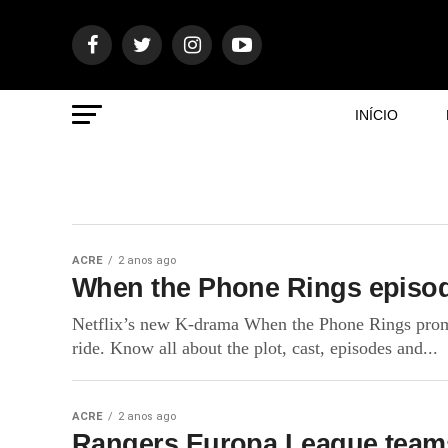
INÍCIO
ACRE
2 anos ago
When the Phone Rings episod
Netflix’s new K-drama When the Phone Rings promise
ride. Know all about the plot, cast, episodes and...
ACRE
2 anos ago
Rangers Europa League teams