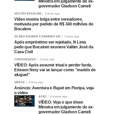
Ministra em julgamento do ex-
governador Gladson Cameli
GESTÃO BOCALOM
3 anos ago
Vídeo mostra briga entre vereadores,
motivada por pedido de R$ 340 milhões de
Bocalom
SE NÃO ROUBAR O DINHEIRO DÁ!
3 anos ago
Após empréstimo ser rejeitado, N Lima
pede que Bocalom exonere Valtim José da
Casa Civil
CURIOSIDADES
3 anos ago
VÍDEO: Após assumir trisal e perder farda,
Erisson Nery vai se lançar como “marido de
aluguel”
VÍDEOS
3 anos ago
Anúncio: Aventura e Rapel em Floripa, veja
o vídeo
ACRE
4 meses ago
VÍDEO: Veja o que disse
Ministra em julgamento do ex-
governador Gladson Cameli