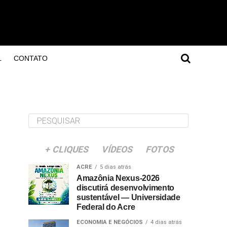
L
CONTATO
+ CLIQUES
VÍDEOS
FOTOS
ACRE
5 dias atrás
Amazônia Nexus-2026
discutirá desenvolvimento
sustentável — Universidade
Federal do Acre
ECONOMIA E NEGÓCIOS
4 dias atrás