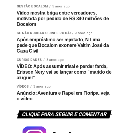
GESTÃO BOCALOM
3 anos ago
Vídeo mostra briga entre vereadores,
motivada por pedido de R$ 340 milhões de
Bocalom
SE NÃO ROUBAR O DINHEIRO DÁ!
3 anos ago
Após empréstimo ser rejeitado, N Lima
pede que Bocalom exonere Valtim José da
Casa Civil
CURIOSIDADES
3 anos ago
VÍDEO: Após assumir trisal e perder farda,
Erisson Nery vai se lançar como “marido de
aluguel”
VÍDEOS
3 anos ago
Anúncio: Aventura e Rapel em Floripa, veja
o vídeo
CLIQUE PARA SEGUIR E COMENTAR