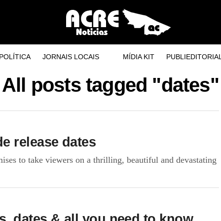
POLÍTICA
JORNAIS LOCAIS
MÍDIA KIT
PUBLIEDITORIA
All posts tagged "dates"
e release dates
s to take viewers on a thrilling, beautiful and devastating
, dates & all you need to know