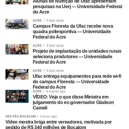
Alunas de Nutrição de Ufac apresentam
pesquisas na Uerj — Universidade Federal
do Acre
ACRE
3 dias atrás
Campus Floresta da Ufac recebe nova
quadra poliesportiva — Universidade
Federal do Acre
ACRE
3 dias atrás
Projeto de implantação de unidades rurais
seleciona produtores — Universidade
Federal do Acre
ACRE
3 dias atrás
Ufac entrega equipamentos para rede wi-fi
do campus Floresta — Universidade
Federal do Acre
ACRE
4 meses ago
VÍDEO: Veja o que disse Ministra em
julgamento do ex-governador Gladson
Cameli
GESTÃO BOCALOM
3 anos ago
Vídeo mostra briga entre vereadores, motivada por
pedido de R$ 340 milhões de Bocalom