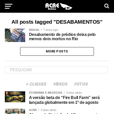
All posts tagged "DESABAMENTOS"
BRASIL
7 anos ago
Desabamento de prédios deixa pelo
menos dois mortos no Rio
MORE POSTS
+ CLIQUES
VÍDEOS
FOTOS
ECONOMIA E NEGÓCIOS
3 dias atrás
A versão beta de “Fire Bull Farm” será
lançada globalmente em 1º de agosto
ACRE
3 dias atrás