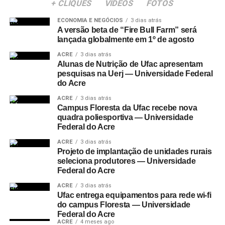
+ CLIQUES
VÍDEOS
FOTOS
ECONOMIA E NEGÓCIOS
3 dias atrás
A versão beta de “Fire Bull Farm” será
lançada globalmente em 1º de agosto
ACRE
3 dias atrás
Alunas de Nutrição de Ufac apresentam
pesquisas na Uerj — Universidade Federal
do Acre
ACRE
3 dias atrás
Campus Floresta da Ufac recebe nova
quadra poliesportiva — Universidade
Federal do Acre
ACRE
3 dias atrás
Projeto de implantação de unidades rurais
seleciona produtores — Universidade
Federal do Acre
ACRE
3 dias atrás
Ufac entrega equipamentos para rede wi-fi
do campus Floresta — Universidade
Federal do Acre
ACRE
4 meses ago