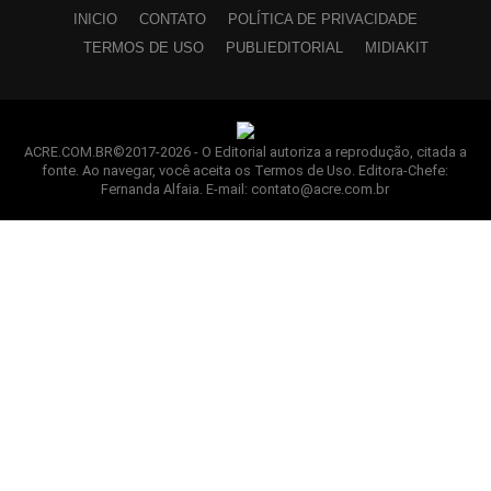
INICIO
CONTATO
POLÍTICA DE PRIVACIDADE
TERMOS DE USO
PUBLIEDITORIAL
MIDIAKIT
ACRE.COM.BR©2017-2026 - O Editorial autoriza a reprodução, citada a
fonte. Ao navegar, você aceita os Termos de Uso. Editora-Chefe:
Fernanda Alfaia. E-mail: contato@acre.com.br