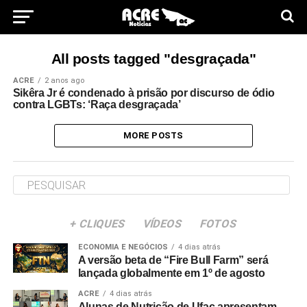
All posts tagged "desgraçada"
ACRE
2 anos ago
Sikêra Jr é condenado à prisão por discurso de ódio
contra LGBTs: ‘Raça desgraçada’
MORE POSTS
+ CLIQUES
VÍDEOS
FOTOS
ECONOMIA E NEGÓCIOS
4 dias atrás
A versão beta de “Fire Bull Farm” será
lançada globalmente em 1º de agosto
ACRE
4 dias atrás
Alunas de Nutrição de Ufac apresentam