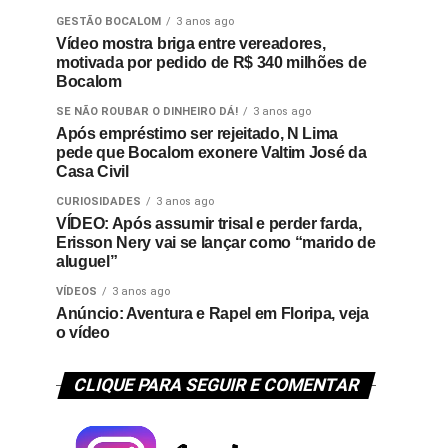
GESTÃO BOCALOM
3 anos ago
Vídeo mostra briga entre vereadores,
motivada por pedido de R$ 340 milhões de
Bocalom
SE NÃO ROUBAR O DINHEIRO DÁ!
3 anos ago
Após empréstimo ser rejeitado, N Lima
pede que Bocalom exonere Valtim José da
Casa Civil
CURIOSIDADES
3 anos ago
VÍDEO: Após assumir trisal e perder farda,
Erisson Nery vai se lançar como “marido de
aluguel”
VÍDEOS
3 anos ago
Anúncio: Aventura e Rapel em Floripa, veja
o vídeo
CLIQUE PARA SEGUIR E COMENTAR