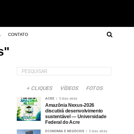
L
CONTATO
s"
+ CLIQUES
VÍDEOS
FOTOS
ACRE
3 dias atrás
Amazônia Nexus-2026
discutirá desenvolvimento
sustentável — Universidade
Federal do Acre
ECONOMIA E NEGÓCIOS
3 dias atrás