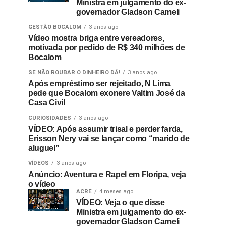
Ministra em julgamento do ex-
governador Gladson Cameli
GESTÃO BOCALOM
3 anos ago
Vídeo mostra briga entre vereadores,
motivada por pedido de R$ 340 milhões de
Bocalom
SE NÃO ROUBAR O DINHEIRO DÁ!
3 anos ago
Após empréstimo ser rejeitado, N Lima
pede que Bocalom exonere Valtim José da
Casa Civil
CURIOSIDADES
3 anos ago
VÍDEO: Após assumir trisal e perder farda,
Erisson Nery vai se lançar como “marido de
aluguel”
VÍDEOS
3 anos ago
Anúncio: Aventura e Rapel em Floripa, veja
o vídeo
ACRE
4 meses ago
VÍDEO: Veja o que disse
Ministra em julgamento do ex-
governador Gladson Cameli