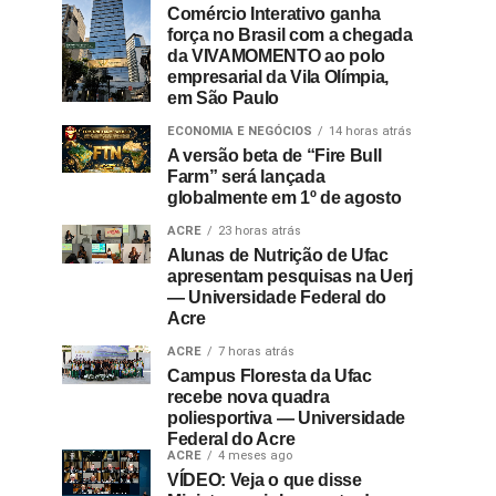
Comércio Interativo ganha
força no Brasil com a chegada
da VIVAMOMENTO ao polo
empresarial da Vila Olímpia,
em São Paulo
ECONOMIA E NEGÓCIOS
14 horas atrás
A versão beta de “Fire Bull
Farm” será lançada
globalmente em 1º de agosto
ACRE
23 horas atrás
Alunas de Nutrição de Ufac
apresentam pesquisas na Uerj
— Universidade Federal do
Acre
ACRE
7 horas atrás
Campus Floresta da Ufac
recebe nova quadra
poliesportiva — Universidade
Federal do Acre
ACRE
4 meses ago
VÍDEO: Veja o que disse