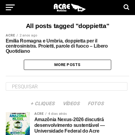
All posts tagged "doppietta"
ACRE
2 anos ago
Emilia Romagna e Umbria, doppietta per il
centrosinistra. Proietti, parole di fuoco – Libero
Quotidiano
MORE POSTS
+ CLIQUES
VÍDEOS
FOTOS
ACRE
4 dias atrás
Amazônia Nexus-2026 discutirá
desenvolvimento sustentável —
Universidade Federal do Acre