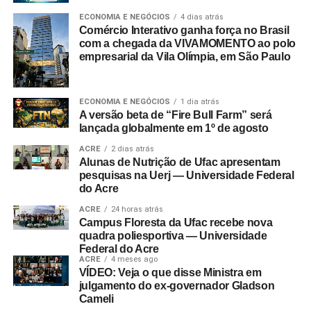
ECONOMIA E NEGÓCIOS
4 dias atrás
Comércio Interativo ganha força no Brasil
com a chegada da VIVAMOMENTO ao polo
empresarial da Vila Olímpia, em São Paulo
ECONOMIA E NEGÓCIOS
1 dia atrás
A versão beta de “Fire Bull Farm” será
lançada globalmente em 1º de agosto
ACRE
2 dias atrás
Alunas de Nutrição de Ufac apresentam
pesquisas na Uerj — Universidade Federal
do Acre
ACRE
24 horas atrás
Campus Floresta da Ufac recebe nova
quadra poliesportiva — Universidade
Federal do Acre
ACRE
4 meses ago
VÍDEO: Veja o que disse Ministra em
julgamento do ex-governador Gladson
Cameli