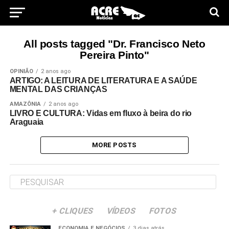
All posts tagged "Dr. Francisco Neto
Pereira Pinto"
OPINIÃO
2 anos ago
ARTIGO: A LEITURA DE LITERATURA E A SAÚDE
MENTAL DAS CRIANÇAS
AMAZÔNIA
2 anos ago
LIVRO E CULTURA: Vidas em fluxo à beira do rio
Araguaia
MORE POSTS
+ CLIQUES
VÍDEOS
FOTOS
ECONOMIA E NEGÓCIOS
3 dias atrás