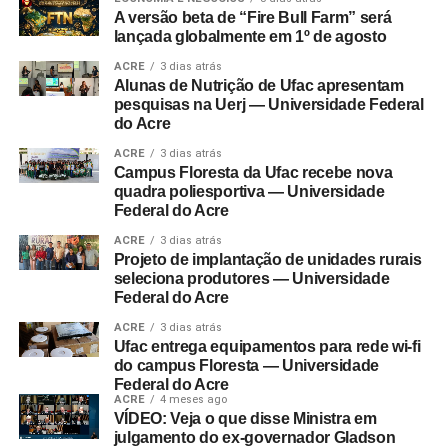
A versão beta de “Fire Bull Farm” será
lançada globalmente em 1º de agosto
ACRE
3 dias atrás
Alunas de Nutrição de Ufac apresentam
pesquisas na Uerj — Universidade Federal
do Acre
ACRE
3 dias atrás
Campus Floresta da Ufac recebe nova
quadra poliesportiva — Universidade
Federal do Acre
ACRE
3 dias atrás
Projeto de implantação de unidades rurais
seleciona produtores — Universidade
Federal do Acre
ACRE
3 dias atrás
Ufac entrega equipamentos para rede wi-fi
do campus Floresta — Universidade
Federal do Acre
ACRE
4 meses ago
VÍDEO: Veja o que disse Ministra em
julgamento do ex-governador Gladson