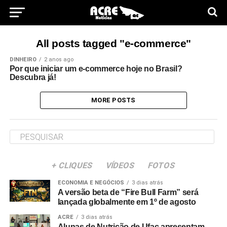
All posts tagged "e-commerce"
DINHEIRO
2 anos ago
Por que iniciar um e-commerce hoje no Brasil?
Descubra já!
MORE POSTS
+ CLIQUES
VÍDEOS
FOTOS
ECONOMIA E NEGÓCIOS
3 dias atrás
A versão beta de “Fire Bull Farm” será
lançada globalmente em 1º de agosto
ACRE
3 dias atrás
Alunas de Nutrição de Ufac apresentam