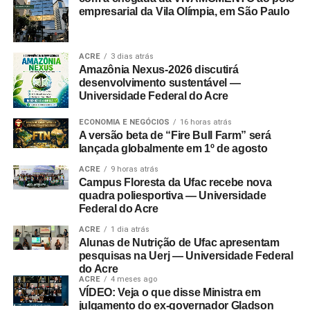
empresarial da Vila Olímpia, em São Paulo
ACRE
3 dias atrás
Amazônia Nexus-2026 discutirá
desenvolvimento sustentável —
Universidade Federal do Acre
ECONOMIA E NEGÓCIOS
16 horas atrás
A versão beta de “Fire Bull Farm” será
lançada globalmente em 1º de agosto
ACRE
9 horas atrás
Campus Floresta da Ufac recebe nova
quadra poliesportiva — Universidade
Federal do Acre
ACRE
1 dia atrás
Alunas de Nutrição de Ufac apresentam
pesquisas na Uerj — Universidade Federal
do Acre
ACRE
4 meses ago
VÍDEO: Veja o que disse Ministra em
julgamento do ex-governador Gladson