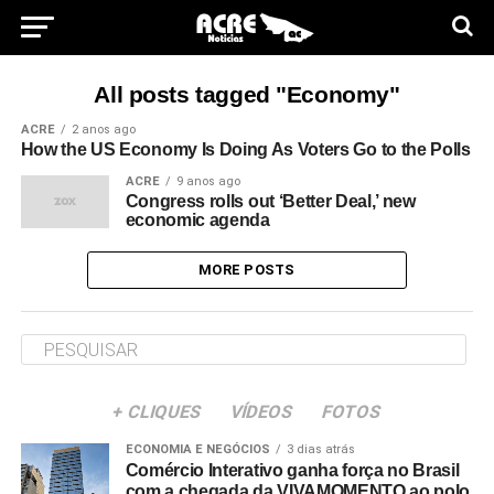
All posts tagged "Economy"
ACRE
2 anos ago
How the US Economy Is Doing As Voters Go to the Polls
ACRE
9 anos ago
Congress rolls out ‘Better Deal,’ new
economic agenda
MORE POSTS
+ CLIQUES
VÍDEOS
FOTOS
ECONOMIA E NEGÓCIOS
3 dias atrás
Comércio Interativo ganha força no Brasil
com a chegada da VIVAMOMENTO ao polo