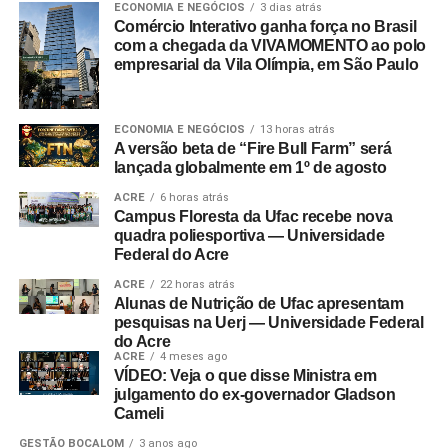
ECONOMIA E NEGÓCIOS
3 dias atrás
Comércio Interativo ganha força no Brasil
com a chegada da VIVAMOMENTO ao polo
empresarial da Vila Olímpia, em São Paulo
ECONOMIA E NEGÓCIOS
13 horas atrás
A versão beta de “Fire Bull Farm” será
lançada globalmente em 1º de agosto
ACRE
6 horas atrás
Campus Floresta da Ufac recebe nova
quadra poliesportiva — Universidade
Federal do Acre
ACRE
22 horas atrás
Alunas de Nutrição de Ufac apresentam
pesquisas na Uerj — Universidade Federal
do Acre
ACRE
4 meses ago
VÍDEO: Veja o que disse Ministra em
julgamento do ex-governador Gladson
Cameli
GESTÃO BOCALOM
3 anos ago