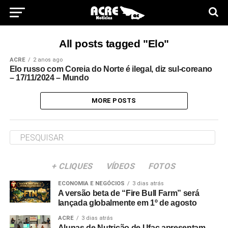
All posts tagged "Elo"
ACRE
2 anos ago
Elo russo com Coreia do Norte é ilegal, diz sul-coreano
– 17/11/2024 – Mundo
MORE POSTS
+ CLIQUES
VÍDEOS
FOTOS
ECONOMIA E NEGÓCIOS
3 dias atrás
A versão beta de “Fire Bull Farm” será
lançada globalmente em 1º de agosto
ACRE
3 dias atrás
Alunas de Nutrição de Ufac apresentam