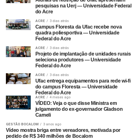
pesquisas na Uerj — Universidade Federal
do Acre
ACRE
3 dias atrás
Campus Floresta da Ufac recebe nova
quadra poliesportiva — Universidade
Federal do Acre
ACRE
3 dias atrás
Projeto de implantação de unidades rurais
seleciona produtores — Universidade
Federal do Acre
ACRE
3 dias atrás
Ufac entrega equipamentos para rede wi-fi
do campus Floresta — Universidade
Federal do Acre
ACRE
4 meses ago
VÍDEO: Veja o que disse Ministra em
julgamento do ex-governador Gladson
Cameli
GESTÃO BOCALOM
3 anos ago
Vídeo mostra briga entre vereadores, motivada por
pedido de R$ 340 milhões de Bocalom