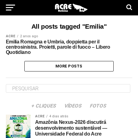
All posts tagged "Emilia"
ACRE
2 anos ago
Emilia Romagna e Umbria, doppietta per il
centrosinistra. Proietti, parole di fuoco – Libero
Quotidiano
MORE POSTS
+ CLIQUES
VÍDEOS
FOTOS
ACRE
4 dias atrás
Amazônia Nexus-2026 discutirá
desenvolvimento sustentável —
Universidade Federal do Acre