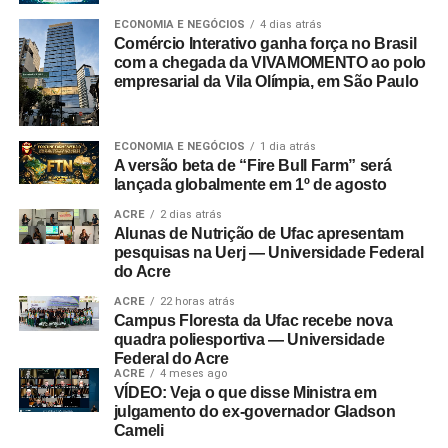
ECONOMIA E NEGÓCIOS
4 dias atrás
Comércio Interativo ganha força no Brasil
com a chegada da VIVAMOMENTO ao polo
empresarial da Vila Olímpia, em São Paulo
ECONOMIA E NEGÓCIOS
1 dia atrás
A versão beta de “Fire Bull Farm” será
lançada globalmente em 1º de agosto
ACRE
2 dias atrás
Alunas de Nutrição de Ufac apresentam
pesquisas na Uerj — Universidade Federal
do Acre
ACRE
22 horas atrás
Campus Floresta da Ufac recebe nova
quadra poliesportiva — Universidade
Federal do Acre
ACRE
4 meses ago
VÍDEO: Veja o que disse Ministra em
julgamento do ex-governador Gladson
Cameli