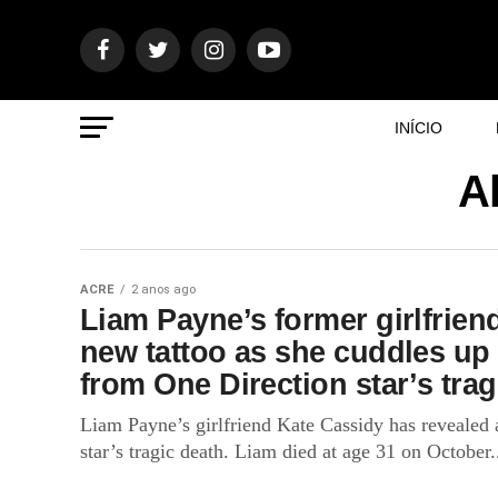
INÍCIO
A
ACRE
2 anos ago
Liam Payne’s former girlfrien
new tattoo as she cuddles up
from One Direction star’s trag
Liam Payne’s girlfriend Kate Cassidy has revealed
star’s tragic death. Liam died at age 31 on October.