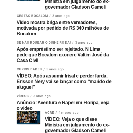
Ministra em julgamento do ex-
governador Gladson Cameli
GESTÃO BOCALOM
3 anos ago
Vídeo mostra briga entre vereadores,
motivada por pedido de R$ 340 milhões de
Bocalom
SE NÃO ROUBAR O DINHEIRO DÁ!
3 anos ago
Após empréstimo ser rejeitado, N Lima
pede que Bocalom exonere Valtim José da
Casa Civil
CURIOSIDADES
3 anos ago
VÍDEO: Após assumir trisal e perder farda,
Erisson Nery vai se lançar como “marido de
aluguel”
VÍDEOS
3 anos ago
Anúncio: Aventura e Rapel em Floripa, veja
o vídeo
ACRE
4 meses ago
VÍDEO: Veja o que disse
Ministra em julgamento do ex-
governador Gladson Cameli