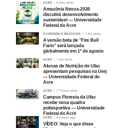
ACRE
4 dias atrás
Amazônia Nexus-2026
discutirá desenvolvimento
sustentável — Universidade
Federal do Acre
ECONOMIA E NEGÓCIOS
1 dia atrás
A versão beta de “Fire Bull
Farm” será lançada
globalmente em 1º de agosto
ACRE
1 dia atrás
Alunas de Nutrição de Ufac
apresentam pesquisas na Uerj
— Universidade Federal do
Acre
ACRE
17 horas atrás
Campus Floresta da Ufac
recebe nova quadra
poliesportiva — Universidade
Federal do Acre
ACRE
4 meses ago
VÍDEO: Veja o que disse