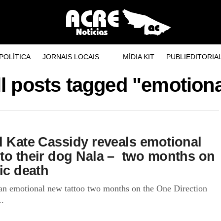
POLÍTICA
JORNAIS LOCAIS
MÍDIA KIT
PUBLIEDITORIA
ll posts tagged "emotiona
d Kate Cassidy reveals emotional
 to their dog Nala – two months on
ic death
 an emotional new tattoo two months on the One Direction
..