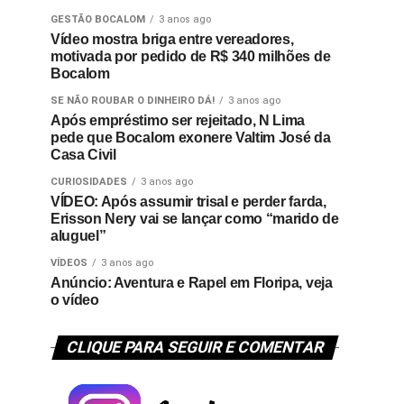
GESTÃO BOCALOM
3 anos ago
Vídeo mostra briga entre vereadores,
motivada por pedido de R$ 340 milhões de
Bocalom
SE NÃO ROUBAR O DINHEIRO DÁ!
3 anos ago
Após empréstimo ser rejeitado, N Lima
pede que Bocalom exonere Valtim José da
Casa Civil
CURIOSIDADES
3 anos ago
VÍDEO: Após assumir trisal e perder farda,
Erisson Nery vai se lançar como “marido de
aluguel”
VÍDEOS
3 anos ago
Anúncio: Aventura e Rapel em Floripa, veja
o vídeo
CLIQUE PARA SEGUIR E COMENTAR