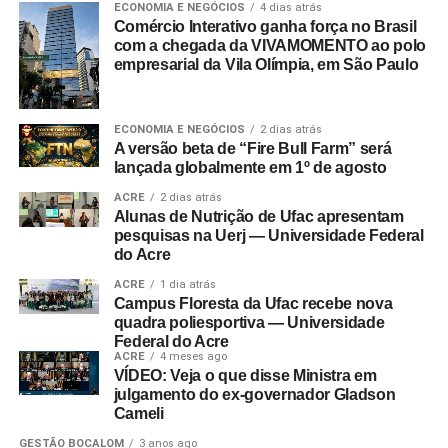
ECONOMIA E NEGÓCIOS
4 dias atrás
Comércio Interativo ganha força no Brasil
com a chegada da VIVAMOMENTO ao polo
empresarial da Vila Olímpia, em São Paulo
ECONOMIA E NEGÓCIOS
2 dias atrás
A versão beta de “Fire Bull Farm” será
lançada globalmente em 1º de agosto
ACRE
2 dias atrás
Alunas de Nutrição de Ufac apresentam
pesquisas na Uerj — Universidade Federal
do Acre
ACRE
1 dia atrás
Campus Floresta da Ufac recebe nova
quadra poliesportiva — Universidade
Federal do Acre
ACRE
4 meses ago
VÍDEO: Veja o que disse Ministra em
julgamento do ex-governador Gladson
Cameli
GESTÃO BOCALOM
3 anos ago