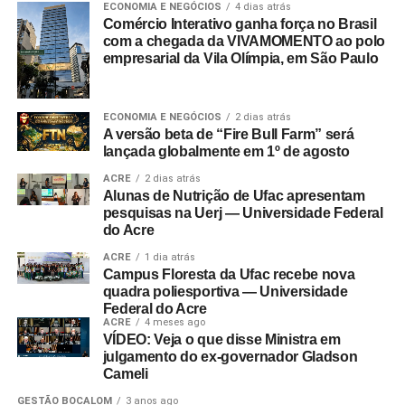
ECONOMIA E NEGÓCIOS
4 dias atrás
Comércio Interativo ganha força no Brasil
com a chegada da VIVAMOMENTO ao polo
empresarial da Vila Olímpia, em São Paulo
ECONOMIA E NEGÓCIOS
2 dias atrás
A versão beta de “Fire Bull Farm” será
lançada globalmente em 1º de agosto
ACRE
2 dias atrás
Alunas de Nutrição de Ufac apresentam
pesquisas na Uerj — Universidade Federal
do Acre
ACRE
1 dia atrás
Campus Floresta da Ufac recebe nova
quadra poliesportiva — Universidade
Federal do Acre
ACRE
4 meses ago
VÍDEO: Veja o que disse Ministra em
julgamento do ex-governador Gladson
Cameli
GESTÃO BOCALOM
3 anos ago