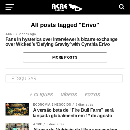
All posts tagged "Erivo"
ACRE
2 anos ago
Fans in hysterics over interviewer’s bizarre exchange
over Wicked’s ‘Defying Gravity’ with Cynthia Erivo
MORE POSTS
+ CLIQUES
VÍDEOS
FOTOS
ECONOMIA E NEGÓCIOS
3 dias atrás
A versão beta de “Fire Bull Farm” será
lançada globalmente em 1º de agosto
ACRE
3 dias atrás
Alunas de Nutrição de Ufac apresentam