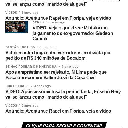
vai se lançar como “marido de aluguel”
VÍDEOS
3 anos ago
Anúncio: Aventura e Rapel em Floripa, veja o vídeo
ACRE
4 meses ago
VÍDEO: Veja o que disse Ministra em
julgamento do ex-governador Gladson
Cameli
GESTÃO BOCALOM
3 anos ago
Vídeo mostra briga entre vereadores, motivada por
pedido de R$ 340 milhões de Bocalom
SE NÃO ROUBAR O DINHEIRO DÁ!
3 anos ago
Após empréstimo ser rejeitado, N Lima pede que
Bocalom exonere Valtim José da Casa Civil
CURIOSIDADES
3 anos ago
VÍDEO: Após assumir trisal e perder farda, Erisson Nery
vai se lançar como “marido de aluguel”
VÍDEOS
3 anos ago
Anúncio: Aventura e Rapel em Floripa, veja o vídeo
CLIQUE PARA SEGUIR E COMENTAR