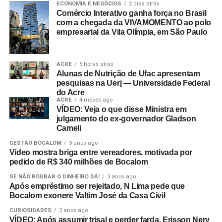
ECONOMIA E NEGÓCIOS
2 dias atrás
Comércio Interativo ganha força no Brasil
com a chegada da VIVAMOMENTO ao polo
empresarial da Vila Olímpia, em São Paulo
ACRE
5 horas atrás
Alunas de Nutrição de Ufac apresentam
pesquisas na Uerj — Universidade Federal
do Acre
ACRE
4 meses ago
VÍDEO: Veja o que disse Ministra em
julgamento do ex-governador Gladson
Cameli
GESTÃO BOCALOM
3 anos ago
Vídeo mostra briga entre vereadores, motivada por
pedido de R$ 340 milhões de Bocalom
SE NÃO ROUBAR O DINHEIRO DÁ!
3 anos ago
Após empréstimo ser rejeitado, N Lima pede que
Bocalom exonere Valtim José da Casa Civil
CURIOSIDADES
3 anos ago
VÍDEO: Após assumir trisal e perder farda, Erisson Nery