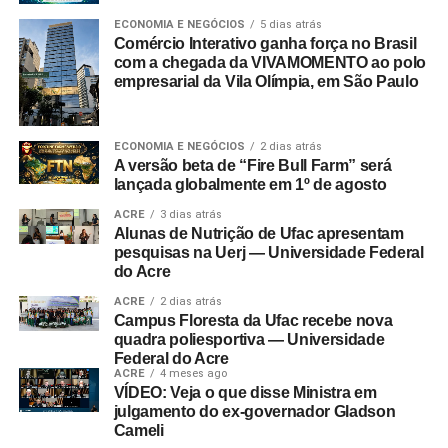
ECONOMIA E NEGÓCIOS
5 dias atrás
Comércio Interativo ganha força no Brasil
com a chegada da VIVAMOMENTO ao polo
empresarial da Vila Olímpia, em São Paulo
ECONOMIA E NEGÓCIOS
2 dias atrás
A versão beta de “Fire Bull Farm” será
lançada globalmente em 1º de agosto
ACRE
3 dias atrás
Alunas de Nutrição de Ufac apresentam
pesquisas na Uerj — Universidade Federal
do Acre
ACRE
2 dias atrás
Campus Floresta da Ufac recebe nova
quadra poliesportiva — Universidade
Federal do Acre
ACRE
4 meses ago
VÍDEO: Veja o que disse Ministra em
julgamento do ex-governador Gladson
Cameli