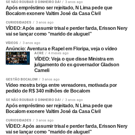
SE NÃO ROUBAR O DINHEIRO DÁ!
3 anos ago
Após empréstimo ser rejeitado, N Lima pede que
Bocalom exonere Valtim José da Casa Civil
CURIOSIDADES
3 anos ago
VÍDEO: Após assumir trisal e perder farda, Erisson Nery
vai se lançar como “marido de aluguel”
VÍDEOS
3 anos ago
Anúncio: Aventura e Rapel em Floripa, veja o vídeo
ACRE
4 meses ago
VÍDEO: Veja o que disse Ministra em
julgamento do ex-governador Gladson
Cameli
GESTÃO BOCALOM
3 anos ago
Vídeo mostra briga entre vereadores, motivada por
pedido de R$ 340 milhões de Bocalom
SE NÃO ROUBAR O DINHEIRO DÁ!
3 anos ago
Após empréstimo ser rejeitado, N Lima pede que
Bocalom exonere Valtim José da Casa Civil
CURIOSIDADES
3 anos ago
VÍDEO: Após assumir trisal e perder farda, Erisson Nery
vai se lançar como “marido de aluguel”