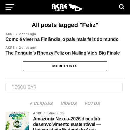
All posts tagged "Feliz"
ACRE
2 anos ago
Como é viver na Finlândia, o país mais feliz do mundo
ACRE
2 anos ago
The Penguin’s Rhenzy Feliz on Nailing Vic’s Big Finale
MORE POSTS
+ CLIQUES
VÍDEOS
FOTOS
ACRE
3 dias atrás
Amazônia Nexus-2026 discutirá
desenvolvimento sustentável —
Universidade Federal do Acre