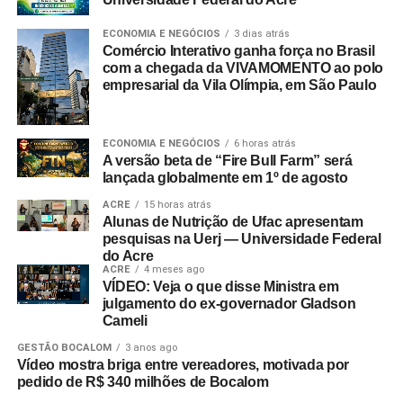
ECONOMIA E NEGÓCIOS
3 dias atrás
Comércio Interativo ganha força no Brasil
com a chegada da VIVAMOMENTO ao polo
empresarial da Vila Olímpia, em São Paulo
ECONOMIA E NEGÓCIOS
6 horas atrás
A versão beta de “Fire Bull Farm” será
lançada globalmente em 1º de agosto
ACRE
15 horas atrás
Alunas de Nutrição de Ufac apresentam
pesquisas na Uerj — Universidade Federal
do Acre
ACRE
4 meses ago
VÍDEO: Veja o que disse Ministra em
julgamento do ex-governador Gladson
Cameli
GESTÃO BOCALOM
3 anos ago
Vídeo mostra briga entre vereadores, motivada por
pedido de R$ 340 milhões de Bocalom