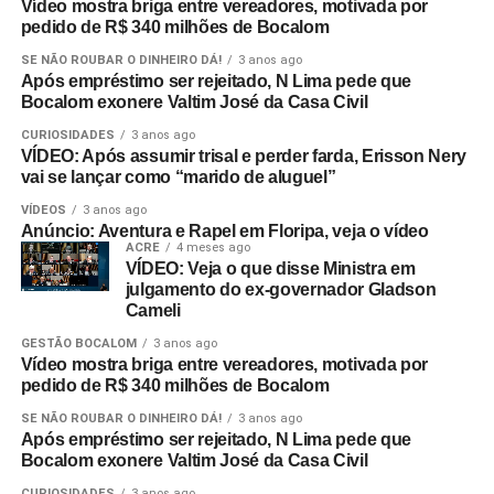
Vídeo mostra briga entre vereadores, motivada por
pedido de R$ 340 milhões de Bocalom
SE NÃO ROUBAR O DINHEIRO DÁ!
3 anos ago
Após empréstimo ser rejeitado, N Lima pede que
Bocalom exonere Valtim José da Casa Civil
CURIOSIDADES
3 anos ago
VÍDEO: Após assumir trisal e perder farda, Erisson Nery
vai se lançar como “marido de aluguel”
VÍDEOS
3 anos ago
Anúncio: Aventura e Rapel em Floripa, veja o vídeo
ACRE
4 meses ago
VÍDEO: Veja o que disse Ministra em
julgamento do ex-governador Gladson
Cameli
GESTÃO BOCALOM
3 anos ago
Vídeo mostra briga entre vereadores, motivada por
pedido de R$ 340 milhões de Bocalom
SE NÃO ROUBAR O DINHEIRO DÁ!
3 anos ago
Após empréstimo ser rejeitado, N Lima pede que
Bocalom exonere Valtim José da Casa Civil
CURIOSIDADES
3 anos ago