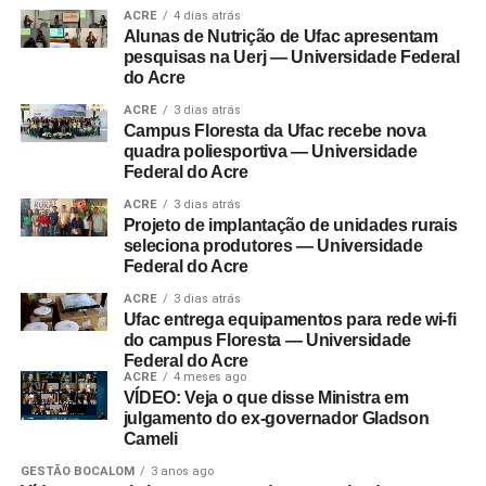
ACRE
4 dias atrás
Alunas de Nutrição de Ufac apresentam
pesquisas na Uerj — Universidade Federal
do Acre
ACRE
3 dias atrás
Campus Floresta da Ufac recebe nova
quadra poliesportiva — Universidade
Federal do Acre
ACRE
3 dias atrás
Projeto de implantação de unidades rurais
seleciona produtores — Universidade
Federal do Acre
ACRE
3 dias atrás
Ufac entrega equipamentos para rede wi-fi
do campus Floresta — Universidade
Federal do Acre
ACRE
4 meses ago
VÍDEO: Veja o que disse Ministra em
julgamento do ex-governador Gladson
Cameli
GESTÃO BOCALOM
3 anos ago