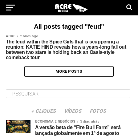
All posts tagged "feud"
ACRE
2 anos ago
The feud within the Spice Girls that is scuppering a
reunion: KATIE HIND reveals how a years-long fall out
between two stars is holding back an Oasis-style
comeback tour
MORE POSTS
+ CLIQUES
VÍDEOS
FOTOS
ECONOMIA E NEGÓCIOS
3 dias atrás
A versão beta de “Fire Bull Farm” será
lançada globalmente em 1º de agosto