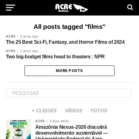
All posts tagged "films"
ACRE
2 anos ago
The 25 Best Sci-Fi, Fantasy, and Horror Films of 2024
ACRE
2 anos ago
Two big-budget films head to theaters : NPR
MORE POSTS
+ CLIQUES
VÍDEOS
FOTOS
ACRE
3 dias atrás
Amazônia Nexus-2026 discutirá
desenvolvimento sustentável —
Universidade Federal do Acre