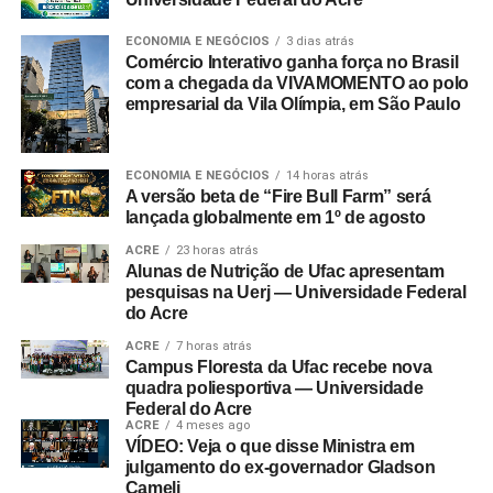
ECONOMIA E NEGÓCIOS
3 dias atrás
Comércio Interativo ganha força no Brasil
com a chegada da VIVAMOMENTO ao polo
empresarial da Vila Olímpia, em São Paulo
ECONOMIA E NEGÓCIOS
14 horas atrás
A versão beta de “Fire Bull Farm” será
lançada globalmente em 1º de agosto
ACRE
23 horas atrás
Alunas de Nutrição de Ufac apresentam
pesquisas na Uerj — Universidade Federal
do Acre
ACRE
7 horas atrás
Campus Floresta da Ufac recebe nova
quadra poliesportiva — Universidade
Federal do Acre
ACRE
4 meses ago
VÍDEO: Veja o que disse Ministra em
julgamento do ex-governador Gladson
Cameli