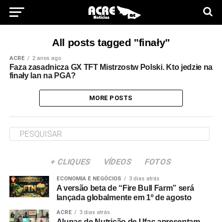
All posts tagged "finały"
ACRE
2 anos ago
Faza zasadnicza GX TFT Mistrzostw Polski. Kto jedzie na
finały lan na PGA?
MORE POSTS
+ CLIQUES
VÍDEOS
FOTOS
ECONOMIA E NEGÓCIOS
3 dias atrás
A versão beta de “Fire Bull Farm” será
lançada globalmente em 1º de agosto
ACRE
3 dias atrás
Alunas de Nutrição de Ufac apresentam