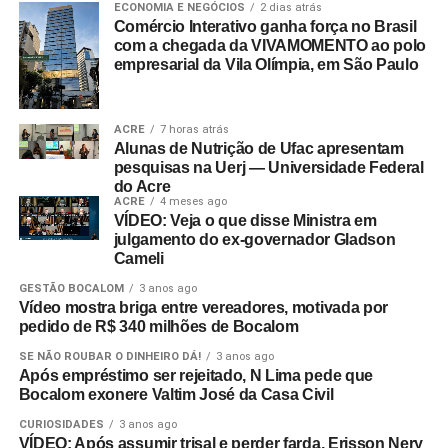
ECONOMIA E NEGÓCIOS
2 dias atrás
Comércio Interativo ganha força no Brasil
com a chegada da VIVAMOMENTO ao polo
empresarial da Vila Olímpia, em São Paulo
ACRE
7 horas atrás
Alunas de Nutrição de Ufac apresentam
pesquisas na Uerj — Universidade Federal
do Acre
ACRE
4 meses ago
VÍDEO: Veja o que disse Ministra em
julgamento do ex-governador Gladson
Cameli
GESTÃO BOCALOM
3 anos ago
Vídeo mostra briga entre vereadores, motivada por
pedido de R$ 340 milhões de Bocalom
SE NÃO ROUBAR O DINHEIRO DÁ!
3 anos ago
Após empréstimo ser rejeitado, N Lima pede que
Bocalom exonere Valtim José da Casa Civil
CURIOSIDADES
3 anos ago
VÍDEO: Após assumir trisal e perder farda, Erisson Nery