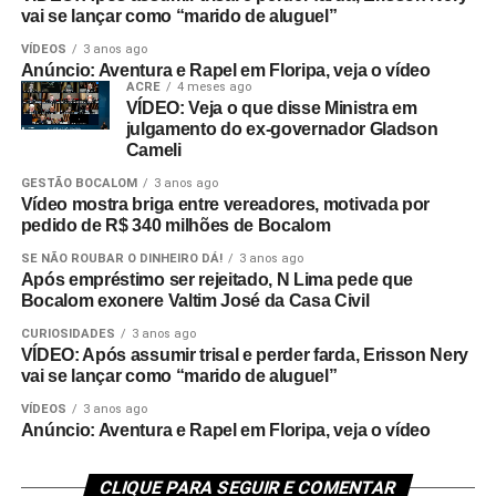
vai se lançar como “marido de aluguel”
VÍDEOS
3 anos ago
Anúncio: Aventura e Rapel em Floripa, veja o vídeo
ACRE
4 meses ago
VÍDEO: Veja o que disse Ministra em
julgamento do ex-governador Gladson
Cameli
GESTÃO BOCALOM
3 anos ago
Vídeo mostra briga entre vereadores, motivada por
pedido de R$ 340 milhões de Bocalom
SE NÃO ROUBAR O DINHEIRO DÁ!
3 anos ago
Após empréstimo ser rejeitado, N Lima pede que
Bocalom exonere Valtim José da Casa Civil
CURIOSIDADES
3 anos ago
VÍDEO: Após assumir trisal e perder farda, Erisson Nery
vai se lançar como “marido de aluguel”
VÍDEOS
3 anos ago
Anúncio: Aventura e Rapel em Floripa, veja o vídeo
CLIQUE PARA SEGUIR E COMENTAR