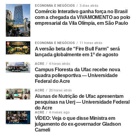
ECONOMIA E NEGÓCIOS
3 dias atrás
Comércio Interativo ganha força no Brasil
com a chegada da VIVAMOMENTO ao polo
empresarial da Vila Olímpia, em São Paulo
ECONOMIA E NEGÓCIOS
11 horas atrás
A versão beta de “Fire Bull Farm” será
lançada globalmente em 1º de agosto
ACRE
4 horas atrás
Campus Floresta da Ufac recebe nova
quadra poliesportiva — Universidade
Federal do Acre
ACRE
20 horas atrás
Alunas de Nutrição de Ufac apresentam
pesquisas na Uerj — Universidade Federal
do Acre
ACRE
4 meses ago
VÍDEO: Veja o que disse Ministra em
julgamento do ex-governador Gladson
Cameli