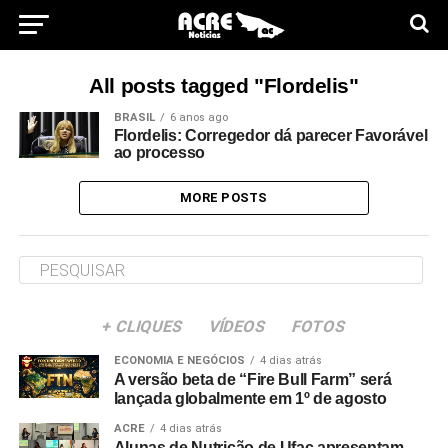
All posts tagged "Flordelis"
BRASIL
6 anos ago
Flordelis: Corregedor dá parecer Favorável
ao processo
MORE POSTS
+ CLIQUES
VÍDEOS
FOTOS
ECONOMIA E NEGÓCIOS
4 dias atrás
A versão beta de “Fire Bull Farm” será
lançada globalmente em 1º de agosto
ACRE
4 dias atrás
Alunas de Nutrição de Ufac apresentam