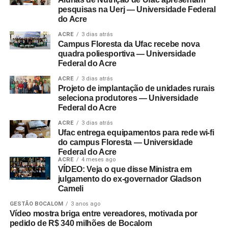
pesquisas na Uerj — Universidade Federal
do Acre
ACRE
3 dias atrás
Campus Floresta da Ufac recebe nova
quadra poliesportiva — Universidade
Federal do Acre
ACRE
3 dias atrás
Projeto de implantação de unidades rurais
seleciona produtores — Universidade
Federal do Acre
ACRE
3 dias atrás
Ufac entrega equipamentos para rede wi-fi
do campus Floresta — Universidade
Federal do Acre
ACRE
4 meses ago
VÍDEO: Veja o que disse Ministra em
julgamento do ex-governador Gladson
Cameli
GESTÃO BOCALOM
3 anos ago
Vídeo mostra briga entre vereadores, motivada por
pedido de R$ 340 milhões de Bocalom