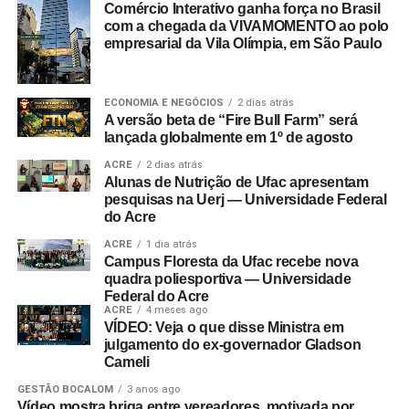
Comércio Interativo ganha força no Brasil
com a chegada da VIVAMOMENTO ao polo
empresarial da Vila Olímpia, em São Paulo
ECONOMIA E NEGÓCIOS
2 dias atrás
A versão beta de “Fire Bull Farm” será
lançada globalmente em 1º de agosto
ACRE
2 dias atrás
Alunas de Nutrição de Ufac apresentam
pesquisas na Uerj — Universidade Federal
do Acre
ACRE
1 dia atrás
Campus Floresta da Ufac recebe nova
quadra poliesportiva — Universidade
Federal do Acre
ACRE
4 meses ago
VÍDEO: Veja o que disse Ministra em
julgamento do ex-governador Gladson
Cameli
GESTÃO BOCALOM
3 anos ago
Vídeo mostra briga entre vereadores, motivada por