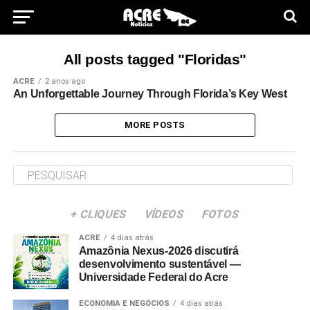
All posts tagged "Floridas"
ACRE
2 anos ago
An Unforgettable Journey Through Florida’s Key West
MORE POSTS
+ CLIQUES
VÍDEOS
FOTOS
ACRE
4 dias atrás
Amazônia Nexus-2026 discutirá
desenvolvimento sustentável —
Universidade Federal do Acre
ECONOMIA E NEGÓCIOS
4 dias atrás