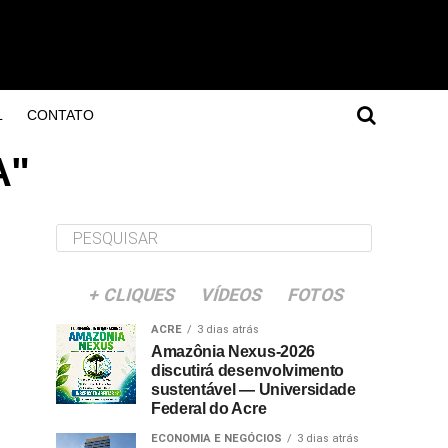
L
CONTATO
A"
+ CLIQUES
VÍDEOS
FOTOS
ACRE
3 dias atrás
Amazônia Nexus-2026
discutirá desenvolvimento
sustentável — Universidade
Federal do Acre
ECONOMIA E NEGÓCIOS
3 dias atrás