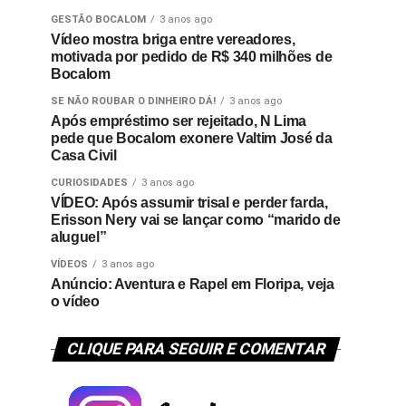
GESTÃO BOCALOM
3 anos ago
Vídeo mostra briga entre vereadores,
motivada por pedido de R$ 340 milhões de
Bocalom
SE NÃO ROUBAR O DINHEIRO DÁ!
3 anos ago
Após empréstimo ser rejeitado, N Lima
pede que Bocalom exonere Valtim José da
Casa Civil
CURIOSIDADES
3 anos ago
VÍDEO: Após assumir trisal e perder farda,
Erisson Nery vai se lançar como “marido de
aluguel”
VÍDEOS
3 anos ago
Anúncio: Aventura e Rapel em Floripa, veja
o vídeo
CLIQUE PARA SEGUIR E COMENTAR