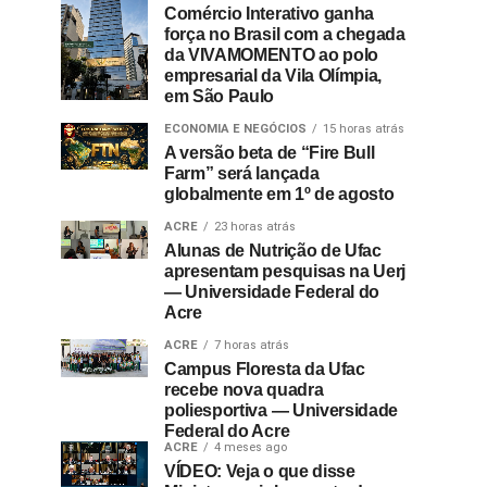
Comércio Interativo ganha
força no Brasil com a chegada
da VIVAMOMENTO ao polo
empresarial da Vila Olímpia,
em São Paulo
ECONOMIA E NEGÓCIOS
15 horas atrás
A versão beta de “Fire Bull
Farm” será lançada
globalmente em 1º de agosto
ACRE
23 horas atrás
Alunas de Nutrição de Ufac
apresentam pesquisas na Uerj
— Universidade Federal do
Acre
ACRE
7 horas atrás
Campus Floresta da Ufac
recebe nova quadra
poliesportiva — Universidade
Federal do Acre
ACRE
4 meses ago
VÍDEO: Veja o que disse