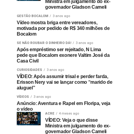
Ministra em julgamento do ex-
governador Gladson Cameli
GESTÃO BOCALOM
3 anos ago
Vídeo mostra briga entre vereadores,
motivada por pedido de R$ 340 milhões de
Bocalom
SE NÃO ROUBAR O DINHEIRO DÁ!
3 anos ago
Após empréstimo ser rejeitado, N Lima
pede que Bocalom exonere Valtim José da
Casa Civil
CURIOSIDADES
3 anos ago
VÍDEO: Após assumir trisal e perder farda,
Erisson Nery vai se lançar como “marido de
aluguel”
VÍDEOS
3 anos ago
Anúncio: Aventura e Rapel em Floripa, veja
o vídeo
ACRE
4 meses ago
VÍDEO: Veja o que disse
Ministra em julgamento do ex-
governador Gladson Cameli